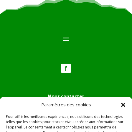
Nous contacter
Paramètres des cookies
Tél :
04.95.36.24.02
Mail
:
mairie.pietradiverde@wanadoo.fr
Pour offrir les meilleures expériences, nous utilisons des technologies
Adresse :
Hôtel de ville de Pietra di Verde
telles que les cookies pour stocker et/ou accéder aux informations sur
l'appareil. Le consentement à ces technologies nous permettra de
Le village