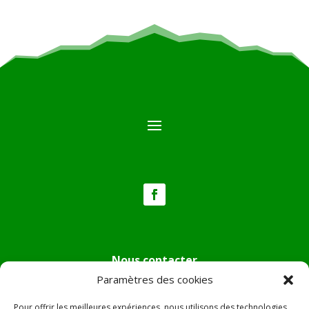
Nous contacter
Paramètres des cookies
Tél :
04.95.36.24.02
Mail
:
mairie.pietradiverde@wanadoo.fr
Pour offrir les meilleures expériences, nous utilisons des technologies