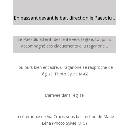
En passant devant le bar, direction le Paesolu…
Le Paesolu atteint, descente vers l’église, toujours
accompagné des claquements di u raganone…
Toujours bien encadré, u raganone se rapproche de
l’église.(Photo Sylvie M-G)
L’arrivée dans l’église
..
La cérémonie de Via Crucis sous la direction de Marie-
Léria (Photo Sylvie M-G)