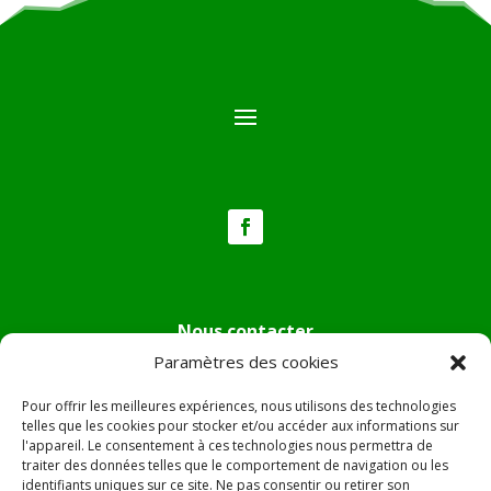
Nous contacter
Paramètres des cookies
Tél :
04.95.36.24.02
Mail
:
mairie.pietradiverde@wanadoo.fr
Pour offrir les meilleures expériences, nous utilisons des technologies
Adresse :
Hôtel de ville de Pietra di Verde
telles que les cookies pour stocker et/ou accéder aux informations sur
l'appareil. Le consentement à ces technologies nous permettra de
Le village
traiter des données telles que le comportement de navigation ou les
20230 Pietra di Verde
identifiants uniques sur ce site. Ne pas consentir ou retirer son