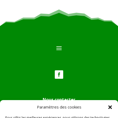
Nous contacter
Paramètres des cookies
Tél :
04.95.36.24.02
Mail
:
mairie.pietradiverde@wanadoo.fr
Pour offrir les meilleures expériences, nous utilisons des technologies