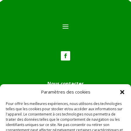
Nous contacter
Paramètres des cookies
Tél :
04.95.36.24.02
Mail
:
mairie.pietradiverde@wanadoo.fr
Pour offrir les meilleures expériences, nous utilisons des technologies
Adresse :
Hôtel de ville de Pietra di Verde
telles que les cookies pour stocker et/ou accéder aux informations sur
l'appareil. Le consentement à ces technologies nous permettra de
Le village
traiter des données telles que le comportement de navigation ou les
20230 Pietra di Verde
identifiants uniques sur ce site. Ne pas consentir ou retirer son
consentement peut affecter négativement certaines caractéristiques et