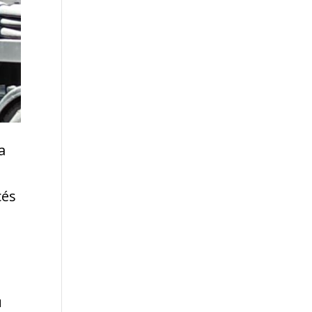
a
cés
u