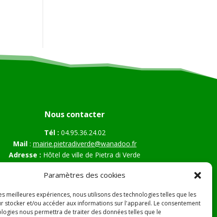
Nous contacter
Tél :
04.95.36.24.02
Mail
:
mairie.pietradiverde@wanadoo.fr
Adresse :
Hôtel de ville de Pietra di Verde
Le village
Paramètres des cookies
20230 Pietra di Verde
les meilleures expériences, nous utilisons des technologies telles que les
r stocker et/ou accéder aux informations sur l'appareil. Le consentement
ologies nous permettra de traiter des données telles que le
s Légales