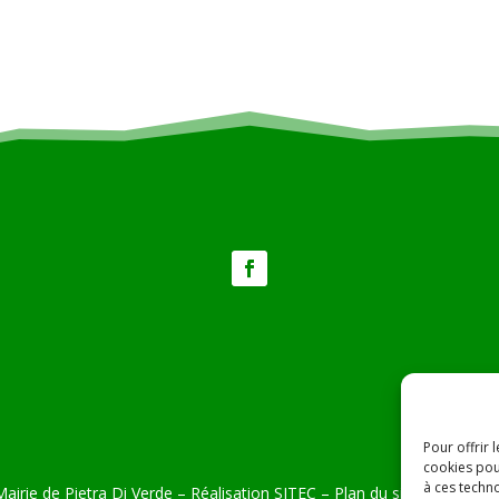
Pour offrir 
cookies pou
à ces techn
airie de Pietra Di Verde – Réalisation
SITEC
–
Plan du site –
Mention