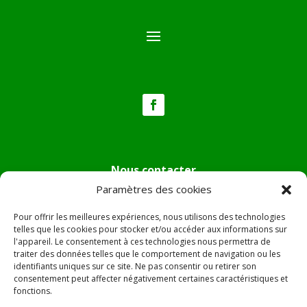
Nous contacter
Paramètres des cookies
Tél :
04.95.36.24.02
Mail
:
mairie.pietradiverde@wanadoo.fr
Pour offrir les meilleures expériences, nous utilisons des technologies
Adresse :
Hôtel de ville de Pietra di Verde
telles que les cookies pour stocker et/ou accéder aux informations sur
l'appareil. Le consentement à ces technologies nous permettra de
Le village
traiter des données telles que le comportement de navigation ou les
20230 Pietra di Verde
identifiants uniques sur ce site. Ne pas consentir ou retirer son
consentement peut affecter négativement certaines caractéristiques et
fonctions.