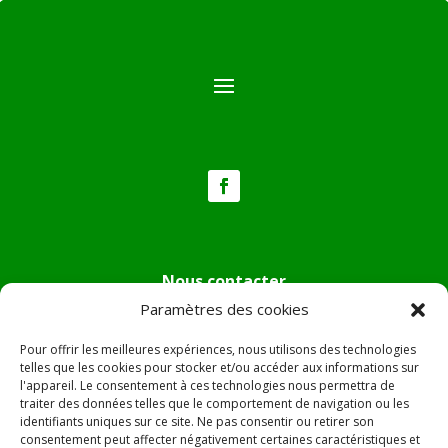
Nous contacter
Paramètres des cookies
Tél :
04.95.36.24.02
Mail
:
mairie.pietradiverde@wanadoo.fr
Pour offrir les meilleures expériences, nous utilisons des technologies
Adresse :
Hôtel de ville de Pietra di Verde
telles que les cookies pour stocker et/ou accéder aux informations sur
l'appareil. Le consentement à ces technologies nous permettra de
Le village
traiter des données telles que le comportement de navigation ou les
20230 Pietra di Verde
identifiants uniques sur ce site. Ne pas consentir ou retirer son
consentement peut affecter négativement certaines caractéristiques et