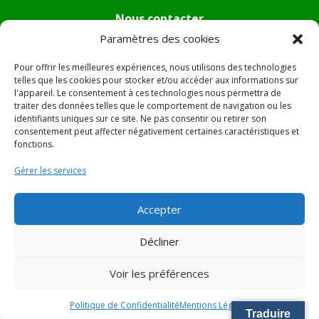
Nous contacter
Paramètres des cookies
Tél :
04.95.36.24.02
Mail
:
mairie.pietradiverde@wanadoo.fr
Pour offrir les meilleures expériences, nous utilisons des technologies
Adresse :
Hôtel de ville de Pietra di Verde
telles que les cookies pour stocker et/ou accéder aux informations sur
l'appareil. Le consentement à ces technologies nous permettra de
Le village
traiter des données telles que le comportement de navigation ou les
20230 Pietra di Verde
identifiants uniques sur ce site. Ne pas consentir ou retirer son
consentement peut affecter négativement certaines caractéristiques et
fonctions.
© 2022 Mairie de Pietra Di Verde – Réalisation
SITEC
–
Gérer les services
Plan du site –
Mentions Légales
Accepter
Décliner
Voir les préférences
Politique de Confidentialité
Mentions Légales
Traduire