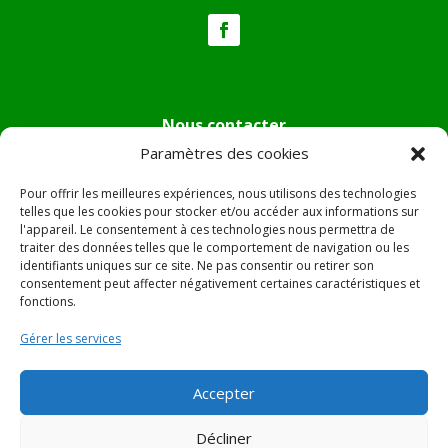
Nous contacter
Paramètres des cookies
Tél :
04.95.36.24.02
Mail
:
mairie.pietradiverde@wanadoo.fr
Pour offrir les meilleures expériences, nous utilisons des technologies
Adresse :
Hôtel de ville de Pietra di Verde
telles que les cookies pour stocker et/ou accéder aux informations sur
l'appareil. Le consentement à ces technologies nous permettra de
Le village
traiter des données telles que le comportement de navigation ou les
20230 Pietra di Verde
identifiants uniques sur ce site. Ne pas consentir ou retirer son
consentement peut affecter négativement certaines caractéristiques et
fonctions.
© 2022 Mairie de Pietra Di Verde – Réalisation
SITEC
–
Gérer les services
Plan du site –
Mentions Légales
Accepter
Décliner