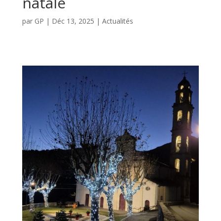
natale
par
GP
|
Déc 13, 2025
|
Actualités