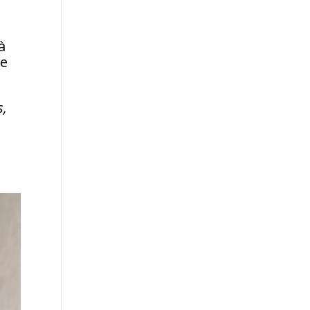
à
ce
s,