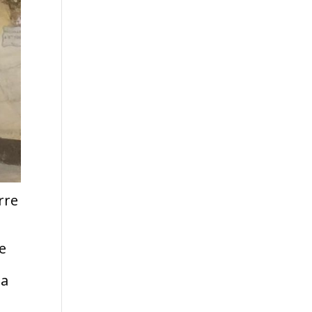
rre
re
ia