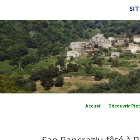
SIT
Accueil
Découvrir Piet
San Pancraziu fêté à P