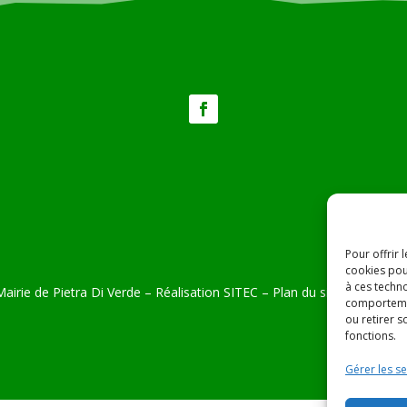
Pour offrir 
cookies pou
à ces techn
airie de Pietra Di Verde – Réalisation
SITEC
–
Plan du site –
Mention
comportemen
ou retirer 
fonctions.
Gérer les se