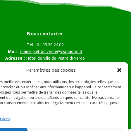
Nous contacter
Tél :
04.95.36.24.02
Mail
:
mairie.pietradiverde@wanadoo.fr
Adresse :
Hôtel de ville de Pietra di Verde
Le village
Paramètres des cookies
20230 Pietra di Verde
les meilleures expériences, nous utilisons des technologies telles que les
r stocker et/ou accéder aux informations sur l'appareil. Le consentement
ologies nous permettra de traiter des données telles que le
s Légales
t de navigation ou les identifiants uniques sur ce site. Ne pas consentir
son consentement peut affecter négativement certaines caractéristiques et
rvices