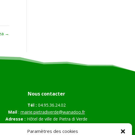
nea
→
Nous contacter
Tél :
04.95.36.24.02
Mail
:
mairie.pietradiverde@wanadoo.fr
Adresse :
Hôtel de ville de Pietra di Verde
Le village
Paramètres des cookies
20230 Pietra di Verde