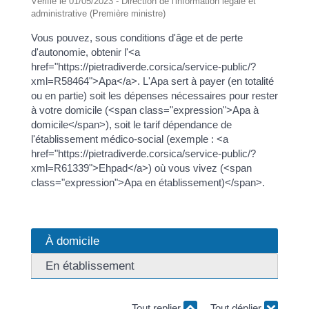
Vérifié le 01/05/2023 - Direction de l'information légale et
administrative (Première ministre)
Vous pouvez, sous conditions d'âge et de perte
d'autonomie, obtenir l'<a
href="https://pietradiverde.corsica/service-public/?
xml=R58464">Apa</a>. L'Apa sert à payer (en totalité
ou en partie) soit les dépenses nécessaires pour rester
à votre domicile (<span class="expression">Apa à
domicile</span>), soit le tarif dépendance de
l'établissement médico-social (exemple : <a
href="https://pietradiverde.corsica/service-public/?
xml=R61339">Ehpad</a>) où vous vivez (<span
class="expression">Apa en établissement)</span>.
À domicile
En établissement
Tout replier
Tout déplier