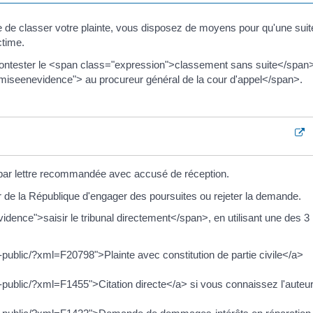
e de classer votre plainte, vous disposez de moyens pour qu'une suit
ctime.
ntester le <span class="expression">classement sans suite</span
iseenevidence"> au procureur général de la cour d'appel</span>.
u par lettre recommandée avec accusé de réception.
 de la République d'engager des poursuites ou rejeter la demande.
nce">saisir le tribunal directement</span>, en utilisant une des 3
e-public/?xml=F20798">Plainte avec constitution de partie civile</a>
ce-public/?xml=F1455">Citation directe</a> si vous connaissez l'auteu