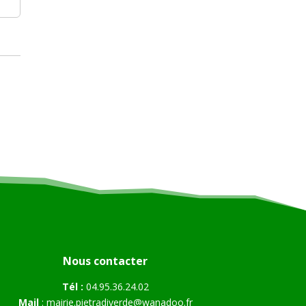
Nous contacter
Tél :
04.95.36.24.02
Mail
:
mairie.pietradiverde@wanadoo.fr