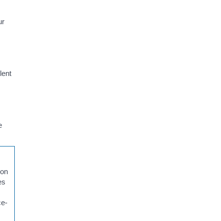
ur
lent
e
ion
es
ce-