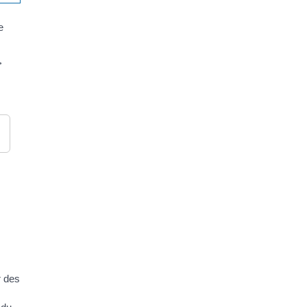
e
>
r des