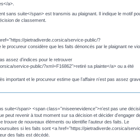
es</a>.
sans suite</span> est transmis au plaignant. Il indique le motif po
décision de classement.
ref="https://pietradiverde.corsica/service-public/?
le procureur considère que les faits dénoncés par le plaignant ne vio
 pas assez d'indices pour le retrouver
.corsica/service-public/?xml=F16862">retiré sa plainte</a> ou a été
très important et le procureur estime que l'affaire n'est pas assez grav
s suite</span> <span class="miseenevidence">n'est pas une décis
ue peut revenir à tout moment sur sa décision et décider d'engager d
ce trouve de nouveaux éléments ou identifie l'auteur des faits. Le
ursuites si les faits sont <a href="https://pietradiverde.corsica/servi
eur des faits est décédé.