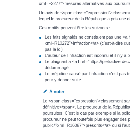
xml=F2277">mesures alternatives aux poursuit
Un avis de <span class="expression">classement 
lequel le procureur de la République a pris une 
Ces motifs peuvent être les suivants :
Les faits signalés ne constituent pas une <a h
xml=R10272">infraction</a> (c'est-à-dire que 
pas la loi)
L'auteur de l'infraction est inconnu et il n'y a
Le plaignant a <a href="https://pietradiverde
dédommagé
Le préjudice causé par l'infraction n'est pas 
pour y donner suite.
À noter
Le <span class="expression">classement san
définitive</span>. Le procureur de la Républiq
poursuites. C'est le cas par exemple si la poli
procureur ne peut toutefois plus engager des po
public/?xml=R16087">prescrits</a> ou si l'aut