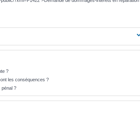
vice-public/?xml=F1422">Demande de dommages-intérêts en réparation
nte ?
n sont les conséquences ?
s pénal ?