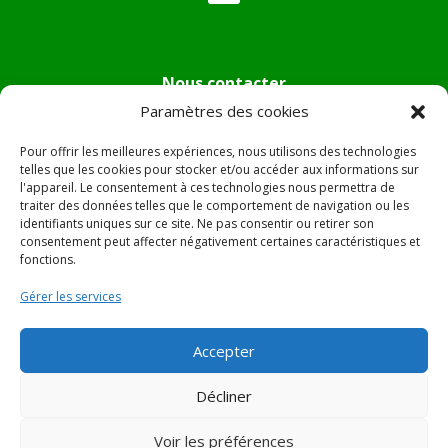
Nous contacter
Paramètres des cookies
Tél :
04.95.36.24.02
Mail
:
mairie.pietradiverde@wanadoo.fr
Pour offrir les meilleures expériences, nous utilisons des technologies
Adresse :
Hôtel de ville de Pietra di Verde
telles que les cookies pour stocker et/ou accéder aux informations sur
l'appareil. Le consentement à ces technologies nous permettra de
Le village
traiter des données telles que le comportement de navigation ou les
20230 Pietra di Verde
identifiants uniques sur ce site. Ne pas consentir ou retirer son
consentement peut affecter négativement certaines caractéristiques et
fonctions.
© 2022 Mairie de Pietra Di Verde – Réalisation
SITEC
–
Gérer les services
Plan du site –
Mentions Légales
Accepter
Décliner
Voir les préférences