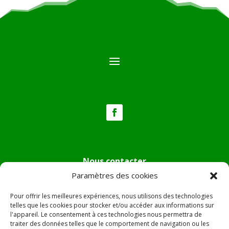
Nous contacter
Paramètres des cookies
Tél :
04.95.36.24.02
Mail
:
mairie.pietradiverde@wanadoo.fr
Pour offrir les meilleures expériences, nous utilisons des technologies
Adresse :
Hôtel de ville de Pietra di Verde
telles que les cookies pour stocker et/ou accéder aux informations sur
l'appareil. Le consentement à ces technologies nous permettra de
Le village
traiter des données telles que le comportement de navigation ou les
20230 Pietra di Verde