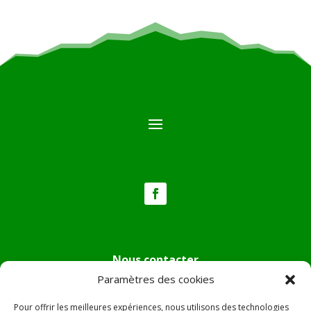
Nous contacter
Paramètres des cookies
Tél :
04.95.36.24.02
Mail
:
mairie.pietradiverde@wanadoo.fr
Pour offrir les meilleures expériences, nous utilisons des technologies