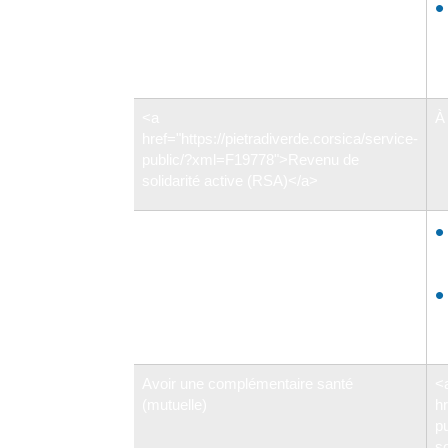
href="https://pietradiverde.corsica/service-
public/?xml=F12484">Allocation de
solidarité spécifique (ASS)</a>
<a
À
href="https://pietradiverde.corsica/service-
public/?xml=F19778">Revenu de
solidarité active (RSA)</a>
Payer le loyer
Avoir une complémentaire santé
<
(mutuelle)
hr
p
s