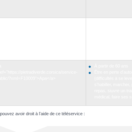
a
Besoin de faire des tr
ef="https://pietradiverde.corsica/service-
rendre votre logement
ublic/?xml=F1613">Aide pour les travaux
ou pour y éviter les ac
'amélioration du logement</a>
a
À partir de 60 ans
ef="https://pietradiverde.corsica/service-
Être en perte d'aut
ublic/?xml=F10009">Apa</a>
(difficultés à se leve
s'habiller, marcher,
repas, siuvre un tr
médical, faire ses s
uvez avoir droit à l'aide de ce téléservice :