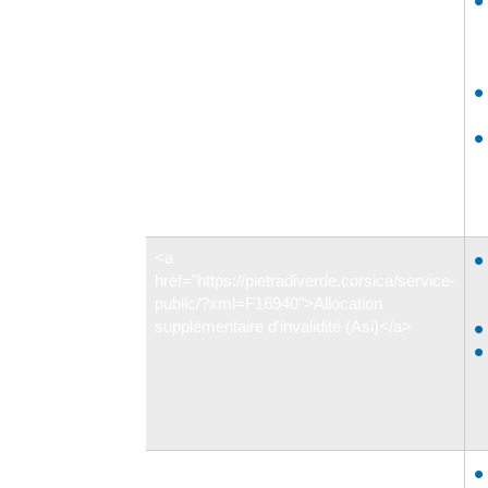
href="https://pietradiverde.corsica/service-
public/?xml=F2572">Allocation
simple</a>
<a
href="https://pietradiverde.corsica/service-
public/?xml=F16940">Allocation
supplémentaire d'invalidité (Asi)</a>
<a