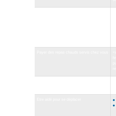
Payer une personne pour faire les tâches
<
ménagères
hr
p
Payer des repas chauds servis chez vous
<
hr
p
r
Prendre ses repas dans une structure
F
collective
m
Etre aidé pour se déplacer