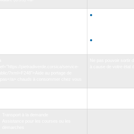
a
Ne pas pouvoir fair
ef="https://pietradiverde.corsica/service-
certaines tâches 
ublic/?xml=F245">Aide ménagère</a>
(ménage, lessive, to
préparation des repa
À partir de 65 ans (
vous êtes inapte au 
a
Ne pas pouvoir sortir 
ef="https://pietradiverde.corsica/service-
à cause de votre état 
ublic/?xml=F248">Aide au portage de
epas</a> chauds à consommer chez vous
oyer restaurant qui sert des repas à prix
odérés
Transport à la demande
Assistance pour les courses ou les
démarches