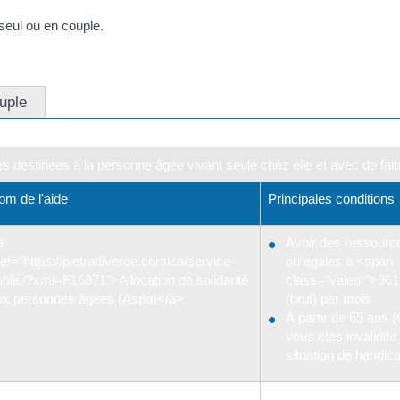
seul ou en couple.
uple
es destinées à la personne âgée vivant seule chez elle et avec de fai
om de l'aide
Principales conditions
a
Avoir des ressource
ef="https://pietradiverde.corsica/service-
ou égales à <span
ublic/?xml=F16871">Allocation de solidarité
class="valeur">96
ux personnes âgées (Aspa)</a>
(brut) par mois
À partir de 65 ans (
vous êtes invalidite
situation de handic
Ne pas avoir de pension de retraite et
Jusqu'à <span