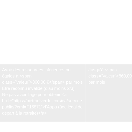
après refus de l'<a
class="valeur">961,0
href="https://pietradiverde.corsica/service-
(brut) par mois
public/?xml=R41954">Aspa</a>
À partir de 65 ans (60 ans si vous êtes
inapte au travail)
Avoir des ressources inférieures ou
égales à <span
class="valeur">961,08 €</span>(brut) par
mois
Avoir des ressources inférieures ou
Jusqu'à <span
égales à <span
class="valeur">860,0
class="valeur">860,00 €</span> par mois
par mois
Être reconnu invalide (d'au moins 2/3)
Ne pas avoir l'âge pour obtenir <a
href="https://pietradiverde.corsica/service-
public/?xml=F16871">l'Aspa (âge légal de
départ à la retraite)</a>
Être demandeur d'emploi
Jusqu'à <span