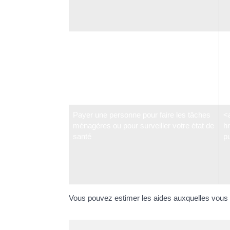
Payer des travaux pour adapter votre
<
logement
hr
p
d
Payer une personne pour faire les tâches
<
ménagères ou pour surveiller votre état de
hr
santé
p
Vous pouvez estimer les aides auxquelles vous po