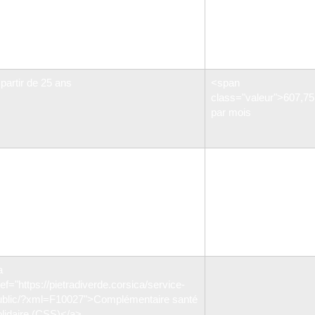
Avoir des ressources inférieures ou
class="valeur">545,1
égales à <span
par mois
class="valeur">1 271,90 €</span> (net)
par mois
 partir de 25 ans
<span
class="valeur">607,7
par mois
Soit <a
href="https://pietradiverde.corsica/service-
public/?xml=F12006">APL</a>
Soit <a
href="https://pietradiverde.corsica/service-
public/?xml=F1280">ALS</a>
a
ef="https://pietradiverde.corsica/service-
ublic/?xml=F10027">Complémentaire santé
olidaire (CSS)</a>