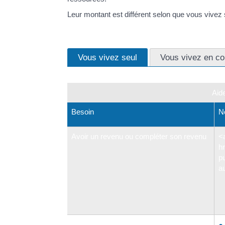
Leur montant est différent selon que vous vivez 
Vous vivez seul
Vous vivez en co
Aid
Besoin
N
Avoir un revenu ou compléter son revenu
<
hr
p
a
<a