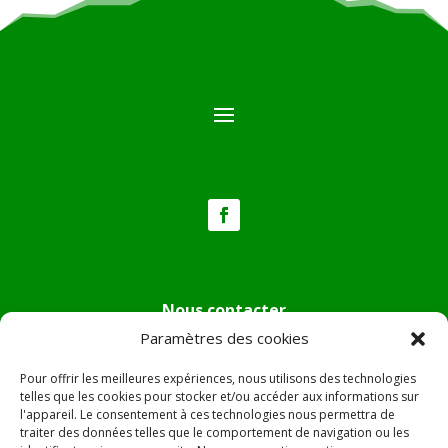
Nous contacter
Paramètres des cookies
Tél :
04.95.36.24.02
Mail
:
mairie.pietradiverde@wanadoo.fr
Pour offrir les meilleures expériences, nous utilisons des technologies
Adresse :
Hôtel de ville de Pietra di Verde
telles que les cookies pour stocker et/ou accéder aux informations sur
l'appareil. Le consentement à ces technologies nous permettra de
Le village
traiter des données telles que le comportement de navigation ou les
20230 Pietra di Verde