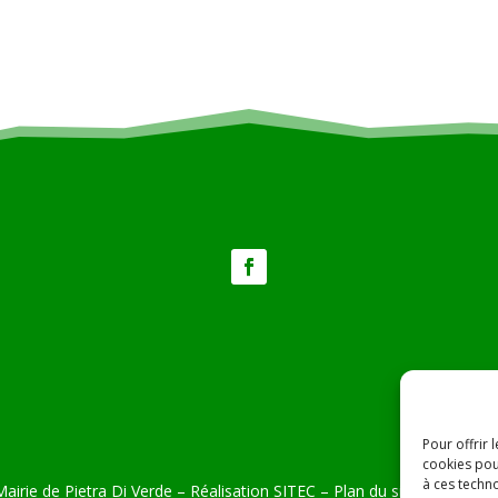
Pour offrir 
cookies pou
à ces techn
airie de Pietra Di Verde – Réalisation
SITEC
–
Plan du site –
Mention