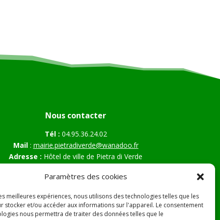
Nous contacter
Tél :
04.95.36.24.02
Mail
:
mairie.pietradiverde@wanadoo.fr
Adresse :
Hôtel de ville de Pietra di Verde
Le village
Paramètres des cookies
20230 Pietra di Verde
les meilleures expériences, nous utilisons des technologies telles que les
r stocker et/ou accéder aux informations sur l'appareil. Le consentement
ologies nous permettra de traiter des données telles que le
s Légales