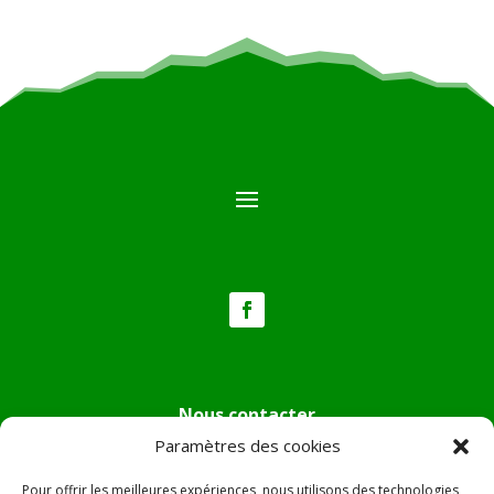
Nous contacter
Paramètres des cookies
Tél :
04.95.36.24.02
Mail
:
mairie.pietradiverde@wanadoo.fr
Pour offrir les meilleures expériences, nous utilisons des technologies