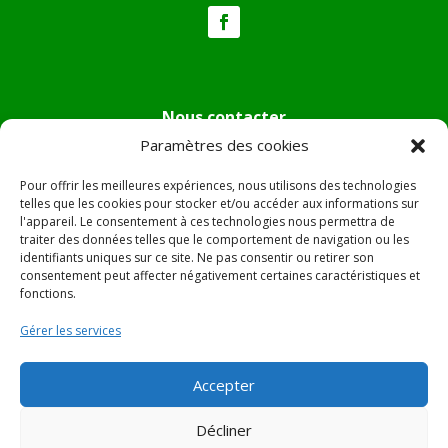
Nous contacter
Paramètres des cookies
Tél :
04.95.36.24.02
Mail
:
mairie.pietradiverde@wanadoo.fr
Pour offrir les meilleures expériences, nous utilisons des technologies
Adresse :
Hôtel de ville de Pietra di Verde
telles que les cookies pour stocker et/ou accéder aux informations sur
l'appareil. Le consentement à ces technologies nous permettra de
Le village
traiter des données telles que le comportement de navigation ou les
20230 Pietra di Verde
identifiants uniques sur ce site. Ne pas consentir ou retirer son
consentement peut affecter négativement certaines caractéristiques et
fonctions.
© 2022 Mairie de Pietra Di Verde – Réalisation
SITEC
–
Gérer les services
Plan du site –
Mentions Légales
Accepter
Décliner