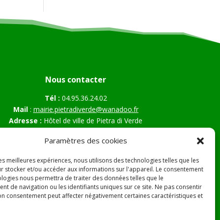
Nous contacter
Tél :
04.95.36.24.02
Mail
:
mairie.pietradiverde@wanadoo.fr
Adresse :
Hôtel de ville de Pietra di Verde
Le village
Paramètres des cookies
20230 Pietra di Verde
les meilleures expériences, nous utilisons des technologies telles que les
r stocker et/ou accéder aux informations sur l'appareil. Le consentement
ologies nous permettra de traiter des données telles que le
s Légales
t de navigation ou les identifiants uniques sur ce site. Ne pas consentir
son consentement peut affecter négativement certaines caractéristiques et