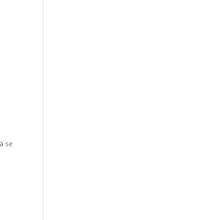
u
 à se