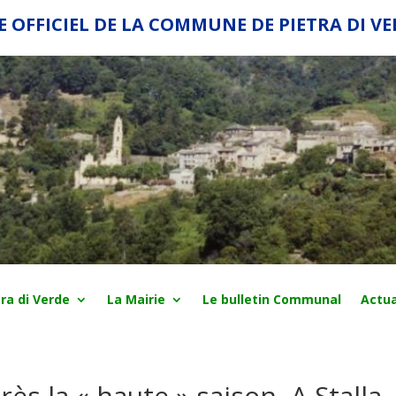
E OFFICIEL DE LA COMMUNE DE PIETRA DI V
ra di Verde
La Mairie
Le bulletin Communal
Actua
ès la « haute » saison, A Stalla