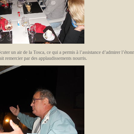
uter un air de la Tosca, ce qui a permis à l’assistance d’admirer l’éton
it remercier par des applaudissements nourris.