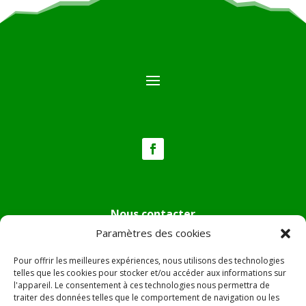
Nous contacter
Paramètres des cookies
Tél :
04.95.36.24.02
Mail
:
mairie.pietradiverde@wanadoo.fr
Pour offrir les meilleures expériences, nous utilisons des technologies
Adresse :
Hôtel de ville de Pietra di Verde
telles que les cookies pour stocker et/ou accéder aux informations sur
l'appareil. Le consentement à ces technologies nous permettra de
Le village
traiter des données telles que le comportement de navigation ou les
20230 Pietra di Verde