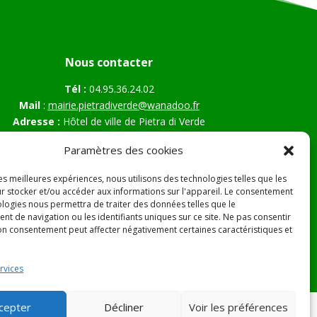
Nous contacter
Tél :
04.95.36.24.02
Mail
:
mairie.pietradiverde@wanadoo.fr
Adresse :
Hôtel de ville de Pietra di Verde
Le village
Paramètres des cookies
20230 Pietra di Verde
les meilleures expériences, nous utilisons des technologies telles que les
r stocker et/ou accéder aux informations sur l'appareil. Le consentement
ologies nous permettra de traiter des données telles que le
s Légales
t de navigation ou les identifiants uniques sur ce site. Ne pas consentir
son consentement peut affecter négativement certaines caractéristiques et
rvices
cepter
Décliner
Voir les préférences