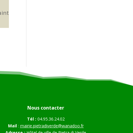
aint
Nous contacter
Tél :
04.95.36.24.02
Mail
:
mairie.pietradiverde@wanadoo.fr
Adresse :
Hôtel de ville de Pietra di Verde