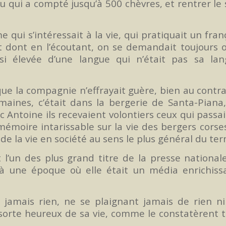
au qui a compté jusqu’à 500 chèvres, et rentrer le 
i s’intéressait à la vie, qui pratiquait un fran
 dont en l’écoutant, on se demandait toujours o
si élevée d’une langue qui n’était pas sa lan
e la compagnie n’effrayait guère, bien au contra
umaines, c’était dans la bergerie de Santa-Piana
 Antoine ils recevaient volontiers ceux qui passa
 mémoire intarissable sur la vie des bergers corse
e la vie en société au sens le plus général du te
nt l’un des plus grand titre de la presse national
, à une époque où elle était un média enrichiss
amais rien, ne se plaignant jamais de rien ni
rte heureux de sa vie, comme le constatèrent 