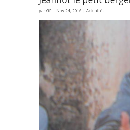
par
GP
|
Nov 24, 2016
|
Actualités