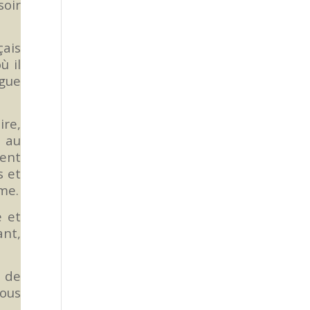
soir
çais
ù il
gue
ire,
, au
ient
s et
rme.
e et
ant,
 de
tous