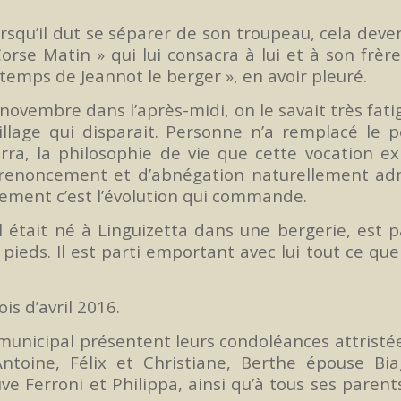
orsqu’il dut se séparer de son troupeau, cela deve
 Corse Matin » qui lui consacra à lui et à son frèr
u temps de Jeannot le berger », en avoir pleuré.
novembre dans l’après-midi, on le savait très fati
llage qui disparait. Personne n’a remplacé le p
ra, la philosophie de vie que cette vocation ex
 renoncement et d’abnégation naturellement ad
rement c’est l’évolution qui commande.
l était né à Linguizetta dans une bergerie, est p
pieds. Il est parti emportant avec lui tout ce que
is d’avril 2016.
municipal présentent leurs condoléances attristé
Antoine, Félix et Christiane, Berthe épouse Bia
e Ferroni et Philippa, ainsi qu’à tous ses parent