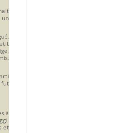
nait
e un
gué.
etit
ige,
mis.
arti
 fut
es à
ggi,
s et