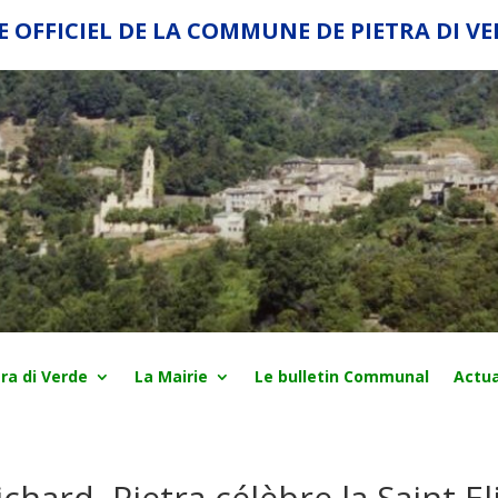
E OFFICIEL DE LA COMMUNE DE PIETRA DI V
ra di Verde
La Mairie
Le bulletin Communal
Actua
ichard, Pietra célèbre la Saint El