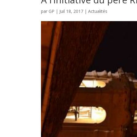
par
GP
|
Juil 18, 2017
|
Actualités