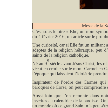
Messe de la Sa
C’est sous le titre « Elie, un nom symbol
du 4 février 2016, un article sur le prophè
Une curiosité, car si Elie fut un militant
adeptes de la religion hébraïque, peu d’
saints de la religion catholique.
e
Né au 9
siècle avant Jésus Christ, les re
vécut en ermite sur le mont Carmel en Gal
l’époque qui laissaient l’idolâtrie prendr
Inspirateur de l’ordre des Carmes qui j
baroques de Corse, on peut comprendre qu
Aussi loin que l’on remonte dans notre
inscrites au calendrier de la paroisse. O
un monde où ce grand Saint n’a peut-être 