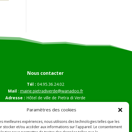
Nous contacter
Tél :
04.95.36.24.02
Mail
:
mairie.pietradiverde@wanadoo.fr
Adresse :
Hôtel de ville de Pietra di Verde
Le village
Paramètres des cookies
20230 Pietra di Verde
les meilleures expériences, nous utilisons des technologies telles que les
r stocker et/ou accéder aux informations sur l'appareil. Le consentement