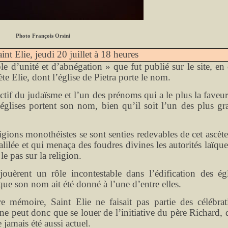
Photo François Orsini
int Elie, jeudi 20 juillet à 18 heures
e d’unité et d’abnégation » que fut publié sur le site, en 
te Elie, dont l’église de Pietra porte le nom.
 actif du judaïsme et l’un des prénoms qui a le plus la faveu
églises portent son nom, bien qu’il soit l’un des plus gr
ligions monothéistes se sont senties redevables de cet ascèt
ilée et qui menaça des foudres divines les autorités laïque
e le pas sur la religion.
ouèrent un rôle incontestable dans l’édification des égl
e son nom ait été donné à l’une d’entre elles.
 mémoire, Saint Elie ne faisait pas partie des célébrat
n ne peut donc que se louer de l’initiative du père Richard,
jamais été aussi actuel.