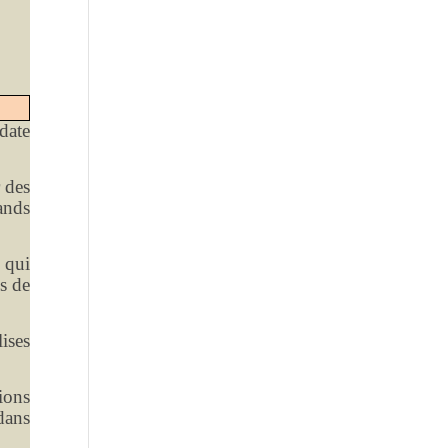
date
r des
ands
e qui
s de
ises
ions
 dans