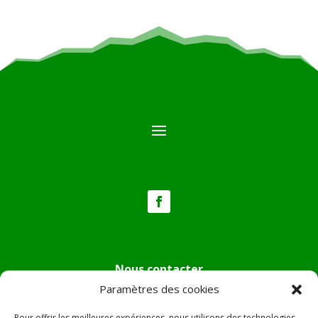
Nous contacter
Paramètres des cookies
Tél :
04.95.36.24.02
Mail
:
mairie.pietradiverde@wanadoo.fr
Pour offrir les meilleures expériences, nous utilisons des technologies