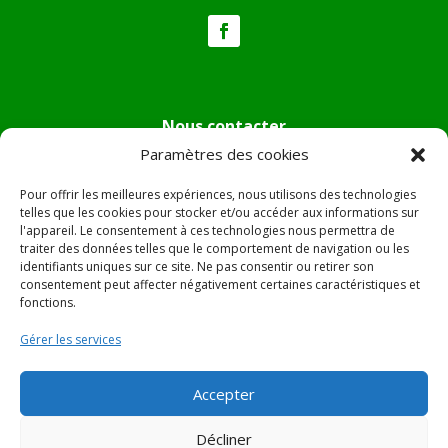
Nous contacter
Paramètres des cookies
Tél :
04.95.36.24.02
Mail
:
mairie.pietradiverde@wanadoo.fr
Pour offrir les meilleures expériences, nous utilisons des technologies
Adresse :
Hôtel de ville de Pietra di Verde
telles que les cookies pour stocker et/ou accéder aux informations sur
l'appareil. Le consentement à ces technologies nous permettra de
Le village
traiter des données telles que le comportement de navigation ou les
20230 Pietra di Verde
identifiants uniques sur ce site. Ne pas consentir ou retirer son
consentement peut affecter négativement certaines caractéristiques et
fonctions.
© 2022 Mairie de Pietra Di Verde – Réalisation
SITEC
–
Gérer les services
Plan du site –
Mentions Légales
Accepter
Décliner