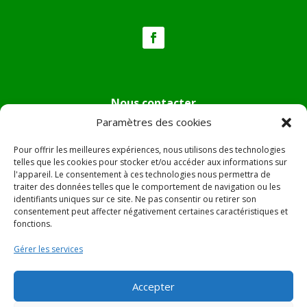
Nous contacter
Paramètres des cookies
Tél :
04.95.36.24.02
Mail
:
mairie.pietradiverde@wanadoo.fr
Pour offrir les meilleures expériences, nous utilisons des technologies
Adresse :
Hôtel de ville de Pietra di Verde
telles que les cookies pour stocker et/ou accéder aux informations sur
l'appareil. Le consentement à ces technologies nous permettra de
Le village
traiter des données telles que le comportement de navigation ou les
20230 Pietra di Verde
identifiants uniques sur ce site. Ne pas consentir ou retirer son
consentement peut affecter négativement certaines caractéristiques et
fonctions.
© 2022 Mairie de Pietra Di Verde – Réalisation
SITEC
–
Gérer les services
Plan du site –
Mentions Légales
Accepter