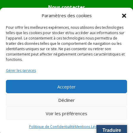
Nous contacter
Paramètres des cookies
Tél :
04.95.36.24.02
Mail
:
mairie.pietradiverde@wanadoo.fr
Pour offrir les meilleures expériences, nous utilisons des technologies
Adresse :
Hôtel de ville de Pietra di Verde
telles que les cookies pour stocker et/ou accéder aux informations sur
l'appareil. Le consentement à ces technologies nous permettra de
Le village
traiter des données telles que le comportement de navigation ou les
20230 Pietra di Verde
identifiants uniques sur ce site. Ne pas consentir ou retirer son
consentement peut affecter négativement certaines caractéristiques et
fonctions.
© 2022 Mairie de Pietra Di Verde – Réalisation
SITEC
–
Gérer les services
Plan du site –
Mentions Légales
Accepter
Décliner
Voir les préférences
Politique de Confidentialité
Mentions Légales
Traduire