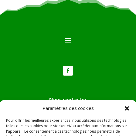
Nous contacter
Paramètres des cookies
Tél :
04.95.36.24.02
Mail
:
mairie.pietradiverde@wanadoo.fr
Pour offrir les meilleures expériences, nous utilisons des technologies
Adresse :
Hôtel de ville de Pietra di Verde
telles que les cookies pour stocker et/ou accéder aux informations sur
l'appareil. Le consentement à ces technologies nous permettra de
Le village