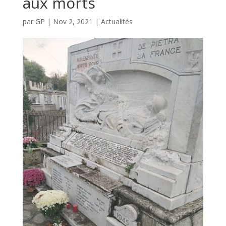
aux morts
par
GP
|
Nov 2, 2021
|
Actualités