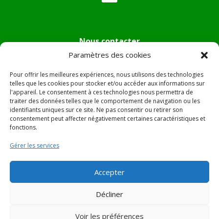
Nous contacter
Paramètres des cookies
Tél :
04.95.36.24.02
Mail
:
mairie.pietradiverde@wanadoo.fr
Pour offrir les meilleures expériences, nous utilisons des technologies
Adresse :
Hôtel de ville de Pietra di Verde
telles que les cookies pour stocker et/ou accéder aux informations sur
l'appareil. Le consentement à ces technologies nous permettra de
Le village
traiter des données telles que le comportement de navigation ou les
20230 Pietra di Verde
identifiants uniques sur ce site. Ne pas consentir ou retirer son
consentement peut affecter négativement certaines caractéristiques et
fonctions.
© 2022 Mairie de Pietra Di Verde – Réalisation
SITEC
–
Gérer les services
Plan du site –
Mentions Légales
Accepter
Décliner
Voir les préférences