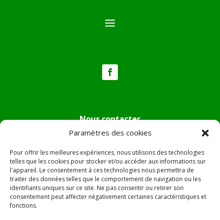
Nous contacter
Paramètres des cookies
Tél :
04.95.36.24.02
Mail
:
mairie.pietradiverde@wanadoo.fr
Pour offrir les meilleures expériences, nous utilisons des technologies
Adresse :
Hôtel de ville de Pietra di Verde
telles que les cookies pour stocker et/ou accéder aux informations sur
l'appareil. Le consentement à ces technologies nous permettra de
Le village
traiter des données telles que le comportement de navigation ou les
20230 Pietra di Verde
identifiants uniques sur ce site. Ne pas consentir ou retirer son
consentement peut affecter négativement certaines caractéristiques et
fonctions.