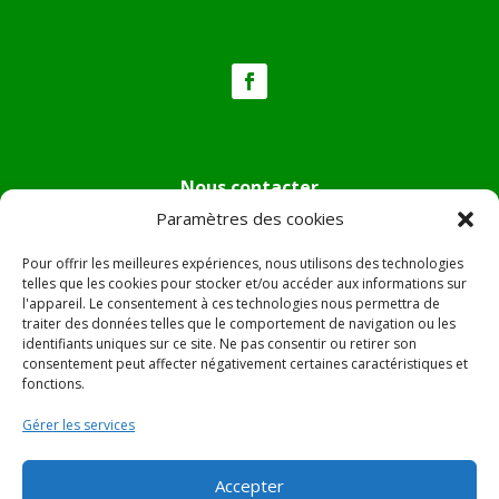
Nous contacter
Paramètres des cookies
Tél :
04.95.36.24.02
Mail
:
mairie.pietradiverde@wanadoo.fr
Pour offrir les meilleures expériences, nous utilisons des technologies
Adresse :
Hôtel de ville de Pietra di Verde
telles que les cookies pour stocker et/ou accéder aux informations sur
l'appareil. Le consentement à ces technologies nous permettra de
Le village
traiter des données telles que le comportement de navigation ou les
20230 Pietra di Verde
identifiants uniques sur ce site. Ne pas consentir ou retirer son
consentement peut affecter négativement certaines caractéristiques et
fonctions.
© 2022 Mairie de Pietra Di Verde – Réalisation
SITEC
–
Gérer les services
Plan du site –
Mentions Légales
Accepter