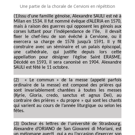
Une partie de la chorale de Cervioni en répétition
(1)Issu d’une famille génoise, Alexandre SAULI est né à
Milan en 1534. Il fut nommé évêque d’ALERIA en 1570,
mais à raison des guerres qui opposent les génois aux
corses luttant pour l’indépendance de l’île, il devait
fixer le chef-lieu de son évêché à Cervione, ou il
exercera sa charge de 1578 jusqu’à 1591. Il y fit
construire avec un séminaire et un palais épiscopal,
une cathédrale, qui justifie depuis lors cette
appellation pour désigner l’église Saint ERASME.
Décédé en 1593, il sera canonisé en 1904. Alexandre
SAULI est fêté le 11 octobre.
(2) « Le commun » de la messe (appelé parfois
ordinaire de la messe) est composé des prières qui
sont invariablement chantées à toutes les messes
(Kyrie, Gloria, credo, sanctus et agnus Dei), au
contraire des prières « du propre » qui sont les chants
qui varient au cours de l’année liturgique ou selon les
fêtes.
(3) Docteur ès lettres de l’université de Strasbourg,
Alexandre d’ORIANO de San Giovanni di Moriani, est
un mélomane averti qui a eu l’occasion d’exercer son