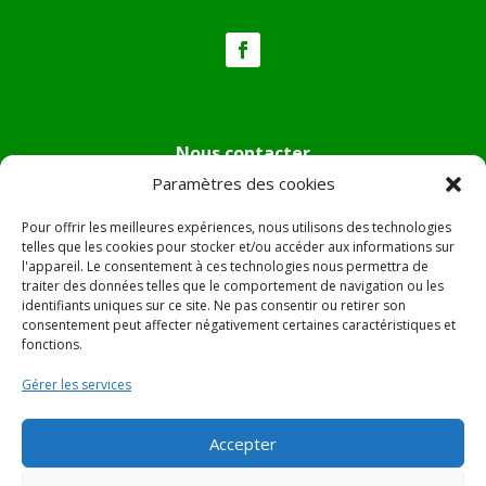
Nous contacter
Paramètres des cookies
Tél :
04.95.36.24.02
Mail
:
mairie.pietradiverde@wanadoo.fr
Pour offrir les meilleures expériences, nous utilisons des technologies
Adresse :
Hôtel de ville de Pietra di Verde
telles que les cookies pour stocker et/ou accéder aux informations sur
l'appareil. Le consentement à ces technologies nous permettra de
Le village
traiter des données telles que le comportement de navigation ou les
20230 Pietra di Verde
identifiants uniques sur ce site. Ne pas consentir ou retirer son
consentement peut affecter négativement certaines caractéristiques et
fonctions.
© 2022 Mairie de Pietra Di Verde – Réalisation
SITEC
–
Gérer les services
Plan du site –
Mentions Légales
Accepter