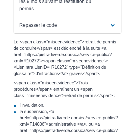
les 9 mois suivant la restitution du
permis
Repasser le code
Le <span class="miseenevidence">retrait de permis
de conduire</span> est déclenché à la suite <a
href="https://pietradiverde.corsica/service-public/?
xml=R10272"><span class="miseenevidence">
<LienIntra LienID="R10272" type="Définition de
glossaire">d'infractions</a> graves</span>.
<span class="miseenevidence">Trois
procédures</span> entraînent un <span
class="miseenevidence">retrait de permis</span> :
l'invalidation,
la suspension, <a
href="https://pietradiverde.corsica/service-public/?
xml=F14836">administrative </a>, ou <a
href="https://pietradiverde.corsica/service-public/?