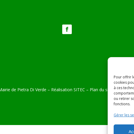
Pour offrir 
cookies pou
à ces techn
airie de Pietra Di Verde – Réalisation
SITEC
–
Plan du site –
Mention
comportemen
ou retirer 
fonctions.
Gérer les se
Ac