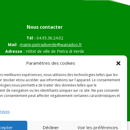
Nous contacter
Tél :
04.95.36.24.02
Mail
:
mairie.pietradiverde@wanadoo.fr
Adresse :
Hôtel de ville de Pietra di Verde
Le village
Paramètres des cookies
20230 Pietra di Verde
les meilleures expériences, nous utilisons des technologies telles que les
r stocker et/ou accéder aux informations sur l'appareil. Le consentement
ologies nous permettra de traiter des données telles que le
s Légales
t de navigation ou les identifiants uniques sur ce site. Ne pas consentir
son consentement peut affecter négativement certaines caractéristiques et
rvices
cepter
Décliner
Voir les préférences