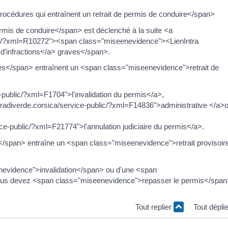
cédures qui entraînent un retrait de permis de conduire</span>
mis de conduire</span> est déclenché à la suite <a
ublic/?xml=R10272"><span class="miseenevidence"><LienIntra
>d'infractions</a> graves</span>.
s</span> entraînent un <span class="miseenevidence">retrait de
e-public/?xml=F1704">l'invalidation du permis</a>,
etradiverde.corsica/service-public/?xml=F14836">administrative </a>
vice-public/?xml=F21774">l'annulation judiciaire du permis</a>.
span> entraîne un <span class="miseenevidence">retrait provisoir
enevidence">invalidation</span> ou d'une <span
ous devez <span class="miseenevidence">repasser le permis</spa
Tout replier
Tout dépli