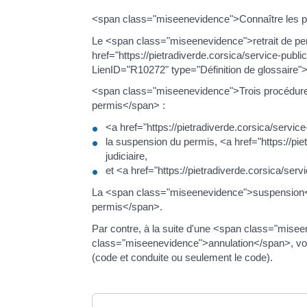
<span class="miseenevidence">Connaître les pro
Le <span class="miseenevidence">retrait de per
href="https://pietradiverde.corsica/service-p
LienID="R10272" type="Définition de glossaire"
<span class="miseenevidence">Trois procédure
permis</span> :
<a href="https://pietradiverde.corsica/servic
la suspension du permis, <a href="https://pi
judiciaire,
et <a href="https://pietradiverde.corsica/ser
La <span class="miseenevidence">suspension</
permis</span>.
Par contre, à la suite d'une <span class="mise
class="miseenevidence">annulation</span>, v
(code et conduite ou seulement le code).