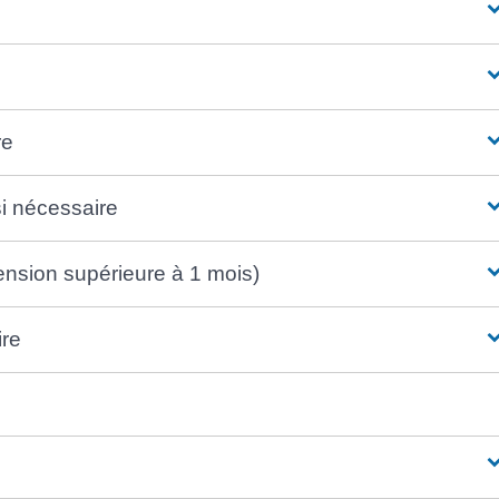
re
i nécessaire
ension supérieure à 1 mois)
ire