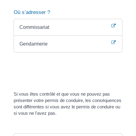
gendarmerie.
Où s’adresser ?
Commissariat
Gendarmerie
Si vous ne le faites pas, vous risquez une amende
d'un montant maximum de <span
class="valeur">750 €</span>.
Dans les 2 cas, il n'y a pas de retrait de points.
Si vous êtes contrôlé et que vous ne pouvez pas
présenter votre permis de conduire, les conséquences
sont différentes si vous avez le permis de conduire ou
si vous ne l'avez pas.