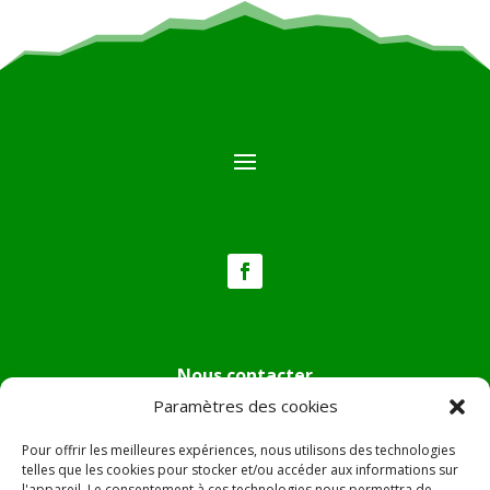
Nous contacter
Paramètres des cookies
Tél :
04.95.36.24.02
Mail
:
mairie.pietradiverde@wanadoo.fr
Pour offrir les meilleures expériences, nous utilisons des technologies
Adresse :
Hôtel de ville de Pietra di Verde
telles que les cookies pour stocker et/ou accéder aux informations sur
l'appareil. Le consentement à ces technologies nous permettra de