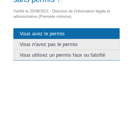
Vérifié le 20/08/2021 - Direction de l'information légale et
administrative (Première ministre)
Vous avez le permis
Vous n'avez pas le permis
Vous utilisez un permis faux ou falsifié
Si vous avez le permis mais que vous ne pouvez pas
le présenter immédiatement, vous risquez une
amende pouvant aller jusqu'à <span
class="valeur">38 €</span>.
En général, il s'agit d'une amende forfaitaire de <span
class="valeur">11 €</span>.
Vous devez présenter votre permis de conduire dans
un <span class="miseenevidence">délai de 5
jours</span> auprès d'un commissariat ou une