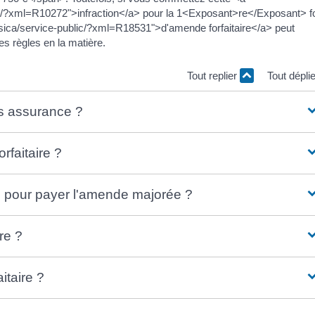
blic/?xml=R10272">infraction</a> pour la 1<Exposant>re</Exposant> fo
rsica/service-public/?xml=R18531">d'amende forfaitaire</a> peut
es règles en la matière.
Tout replier
Tout dépli
s assurance ?
rfaitaire ?
té pour payer l'amende majorée ?
re ?
itaire ?