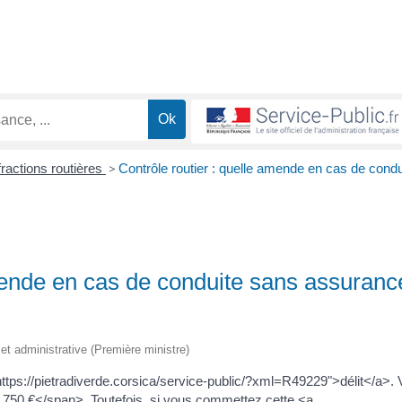
fractions routières
>
Contrôle routier : quelle amende en cas de condu
amende en cas de conduite sans assuranc
e et administrative (Première ministre)
ttps://pietradiverde.corsica/service-public/?xml=R49229">délit</a>.
750 €</span>. Toutefois, si vous commettez cette <a