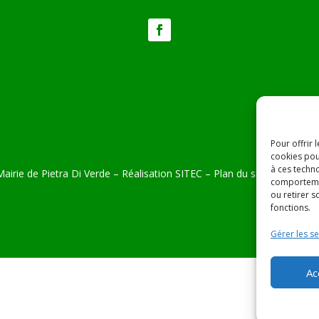
Pour offrir 
cookies pou
à ces techn
airie de Pietra Di Verde – Réalisation
SITEC
–
Plan du site –
Mention
comportemen
ou retirer 
fonctions.
Gérer les se
Ac