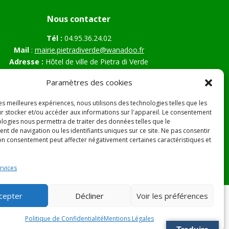
Nous contacter
Tél :
04.95.36.24.02
Mail
:
mairie.pietradiverde@wanadoo.fr
Adresse :
Hôtel de ville de Pietra di Verde
Le village
Paramètres des cookies
20230 Pietra di Verde
les meilleures expériences, nous utilisons des technologies telles que les
r stocker et/ou accéder aux informations sur l'appareil. Le consentement
ologies nous permettra de traiter des données telles que le
s Légales
t de navigation ou les identifiants uniques sur ce site. Ne pas consentir
son consentement peut affecter négativement certaines caractéristiques et
rvices
cepter
Décliner
Voir les préférences
Politique de Confidentialité
Mentions Légales