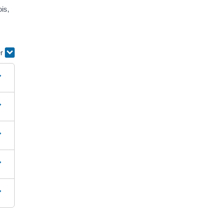
is,
er